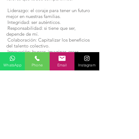
Liderazgo: el coraje para tener un futuro
mejor en nuestras familias.
Integridad: ser auténticos.
Responsabilidad: si tiene que ser,
depende de mí.
Colaboración: Capitalizar los beneficios
del talento colectivo.
Innovación: buscar, imaginar, crear.
Calidad: todo lo que hacemos lo
hacemos bien.
WhatsApp
Phone
Email
Instagram
Suscríbete para recibir promociones
LADA
Suscríbete ahora